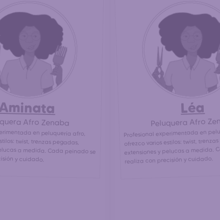
Aminata
Léa
Peluquera Afro Ze
uquera Afro Zenaba
Profesional experimentada en pelu
erimentada en peluquería afro,
estilos: twist, trenzas pegadas,
elucas a medida. Cada peinado se
ofrezco varios estilos: twist, trenz
extensiones y pelucas a medida. 
cisión y cuidado.
realiza con precisión y cuidado.