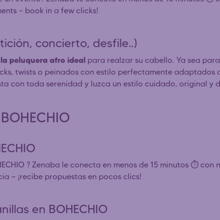
ents — book in a few clicks!
ción, concierto, desfile..)
la peluquera afro ideal
para realzar su cabello. Ya sea par
locks, twists o peinados con estilo perfectamente adaptados a
ista con toda serenidad y luzca un estilo cuidado, original 
as BOHECHIO
HECHIO
HECHIO ? Zenaba le conecta en menos de 15 minutos ⏱️ con 
ia — ¡recibe propuestas en pocos clics!
anillas en BOHECHIO