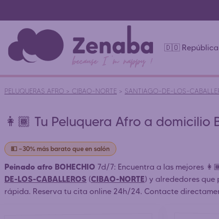
🇩🇴 Repúblic
PELUQUERAS AFRO
>
CIBAO-NORTE
>
SANTIAGO-DE-LOS-CABALLE
👩🏾 Tu Peluquera Afro a domicilio
💵 ~30% más barato que en salón
Peinado afro BOHECHIO
7d/7: Encuentra a las mejores 👩
DE-LOS-CABALLEROS
CIBAO-NORTE
(
) y alrededores que 
rápida. Reserva tu cita online 24h/24. Contacte directame
de peluquería afro)