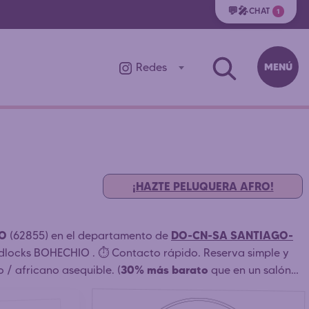
💬🎤
CHAT
1
MENÚ
Redes
¡HAZTE PELUQUERA AFRO!
IO
DO-CN-SA SANTIAGO-
(62855) en el departamento de
eadlocks BOHECHIO . ⏱️ Contacto rápido. Reserva simple y
30% más barato
 / africano asequible. (
que en un salón