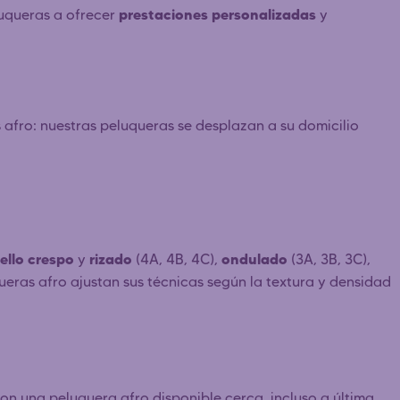
prestaciones personalizadas
luqueras a ofrecer
y
s afro: nuestras peluqueras se desplazan a su domicilio
ello crespo
rizado
ondulado
y
(4A, 4B, 4C),
(3A, 3B, 3C),
uqueras afro ajustan sus técnicas según la textura y densidad
n una peluquera afro disponible cerca, incluso a última