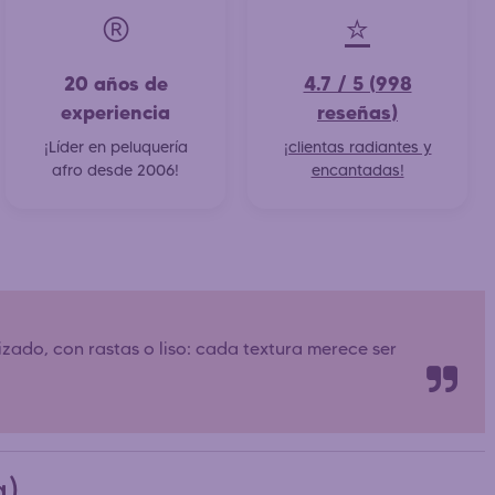
®️
⭐
20 años de
4.7 / 5 (998
experiencia
reseñas)
¡Líder en peluquería
¡clientas radiantes y
afro desde 2006!
encantadas!
 rizado, con rastas o liso: cada textura merece ser
a)