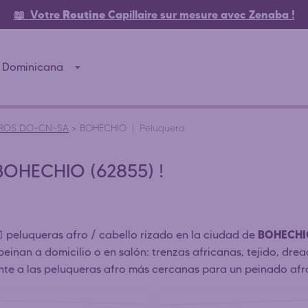
📖 Votre
Routine
Capillaire
sur mesure avec Zenaba
!
a Dominicana
ROS DO-CN-SA
>
BOHECHIO
Peluquera
 BOHECHIO (62855) !
BOHECH
 peluqueras afro / cabello rizado en la ciudad de
peinan a domicilio o en salón: trenzas africanas, tejido, dr
nte a las peluqueras afro más cercanas para un peinado afro