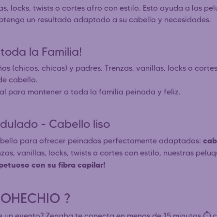
, locks, twists o cortes afro con estilo. Esto ayuda a las pe
obtenga un resultado adaptado a su cabello y necesidades.
toda la Familia!
os (chicos, chicas) y padres. Trenzas, vanillas, locks o corte
de cabello.
deal para mantener a toda la familia peinada y feliz.
dulado - Cabello liso
cab
cabello para ofrecer peinados perfectamente adaptados:
nzas, vanillas, locks, twists o cortes con estilo, nuestras pel
petuoso con su fibra capilar!
 BOHECHIO ?
e un evento? Zenaba te conecta en menos de 15 minutos ⏱️ co