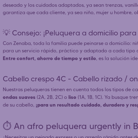
deseado y los cuidados adaptados, ya sean trenzas, vanillas
garantiza que cada cliente, ya sea niño, mujer u hombre, 
💡 Consejo: ¡Peluquera a domicilio para 
Con Zenaba, toda la familia puede peinarse a domicilio: niñ
para un servicio rápido, práctico y adaptado a cada tipo 
Entre confort, ahorro de tiempo y estilo
, es la solución i
Cabello crespo 4C - Cabello rizado / on
Nuestras peluqueras tienen en cuenta todos los tipos de 
ondas suaves
liso
(2A, 2B, 2C) o
(1A, 1B, 1C). Ya busque tre
¡para un resultado cuidado, duradero y res
de su cabello,
⏱️ An afro peluquera urgently in
¿Necesitas un peinado express o un arreglo rápido antes d