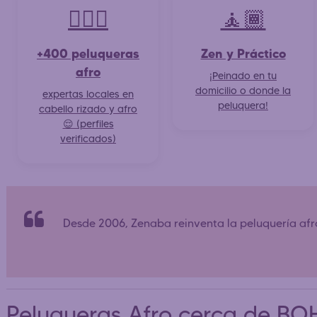
💇🏽‍♀️
🧘🏾
+400 peluqueras
Zen y Práctico
afro
¡Peinado en tu
domicilio o donde la
expertas locales en
peluquera!
cabello rizado y afro
😌 (perfiles
verificados)
Desde 2006, Zenaba reinventa la peluquería af
Peluqueras Afro cerca de BO