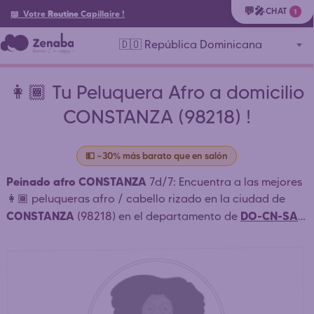
💬🎤
CHAT
1
📖 Votre
Routine
Capillaire
!
🇩🇴 República Dominicana
👩🏾 Tu Peluquera Afro a domicilio
CONSTANZA (98218) !
💵 ~30% más barato que en salón
Peinado afro CONSTANZA
7d/7: Encuentra a las mejores
👩🏾 peluqueras afro / cabello rizado en la ciudad de
CONSTANZA
DO-CN-SA
(98218) en el departamento de
SANTIAGO-DE-LOS-CABALLEROS
CIBAO-NORTE
(
) y
alrededores que peinan a domicilio o en salón: trenzas
africanas, tejido, dreadlocks CONSTANZA . ⏱️ Contacto
rápido. Reserva simple y rápida. Reserva tu cita online
24h/24. Contacte directamente a las peluqueras afro