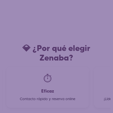
💎 ¿Por qué elegir
Zenaba?
⏱️
Eficaz
2
Contacto rápido y reserva online
¡Líde