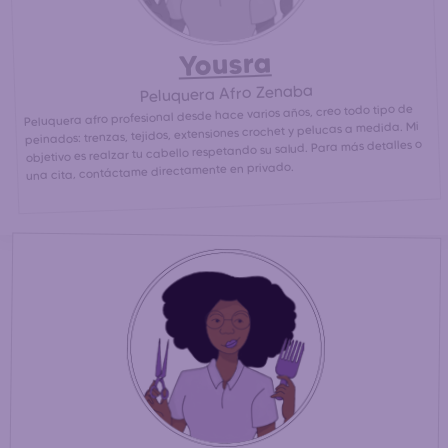
Yousra
Peluquera Afro Zenaba
Peluquera afro profesional desde hace varios años, creo todo tipo de
peinados: trenzas, tejidos, extensiones crochet y pelucas a medida. Mi
objetivo es realzar tu cabello respetando su salud. Para más detalles o
una cita, contáctame directamente en privado.