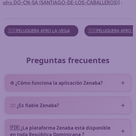
afro DO-CN-SA (SANTIAGO-DE-LOS-CABALLEROS)
] :
🇩🇴PELUQUERA AFRO LA-VEGA
🇩🇴PELUQUERA AFRO 
Preguntas frecuentes
⚙️ ¿Cómo funciona la aplicación Zenaba?
Zenaba te pone en contacto con peluqueras afro
cerca de ti. Rellenas (
sin compromiso
) un breve
👌🏿 ¿Es fiable Zenaba?
formulario describiendo tu necesidad y la solicitud
Sí, Zenaba es una plataforma seria que existe
se transmite directamente a las peluqueras afro de
desde hace
veinte años
:) cientos de peluqueras y
Zenaba disponibles en tu zona.
🇫🇷 ¿La plataforma Zenaba está disponible
miles de clientas encantadas con el servicio
en toda República Dominicana ?