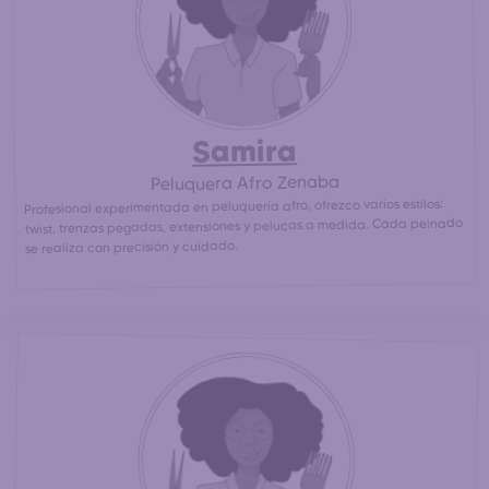
las peluqueras afro más cercanas para un peinado afro /
30% más barato
africano asequible. (
que en un salón de
peluquería afro)
Samira
Peluquera Afro Zenaba
Profesional experimentada en peluquería afro, ofrezco varios estilos:
twist, trenzas pegadas, extensiones y pelucas a medida. Cada peinado
se realiza con precisión y cuidado.