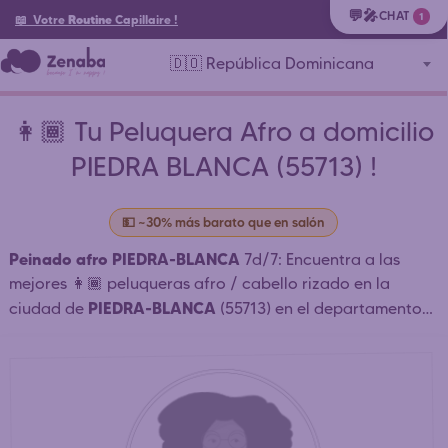
💬🎤
CHAT
1
📖 Votre
Routine
Capillaire
!
🇩🇴 República Dominicana
👩🏾 Tu Peluquera Afro a domicilio
PIEDRA BLANCA (55713) !
💵 ~30% más barato que en salón
Peinado afro PIEDRA-BLANCA
7d/7: Encuentra a las
mejores 👩🏾 peluqueras afro / cabello rizado en la
PIEDRA-BLANCA
ciudad de
(55713) en el departamento
DO-MT-SDN SANTO-DOMINGO-NORTE
de
METROPOLITANA
(
) y alrededores que peinan a domicilio
o en salón: trenzas africanas, tejido, dreadlocks PIEDRA-
BLANCA . ⏱️ Contacto rápido. Reserva simple y rápida.
Reserva tu cita online 24h/24. Contacte directamente a