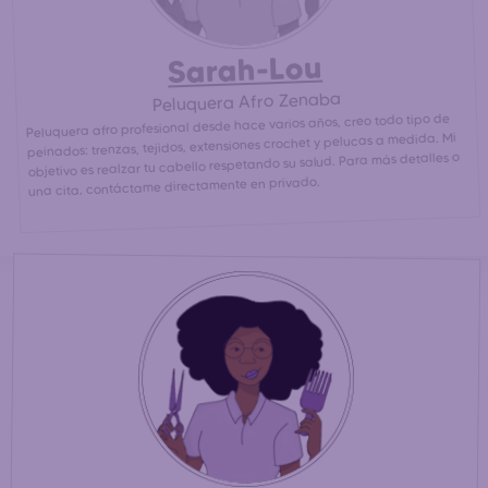
Sarah-Lou
Peluquera Afro Zenaba
Peluquera afro profesional desde hace varios años, creo todo tipo de
peinados: trenzas, tejidos, extensiones crochet y pelucas a medida. Mi
objetivo es realzar tu cabello respetando su salud. Para más detalles o
una cita, contáctame directamente en privado.