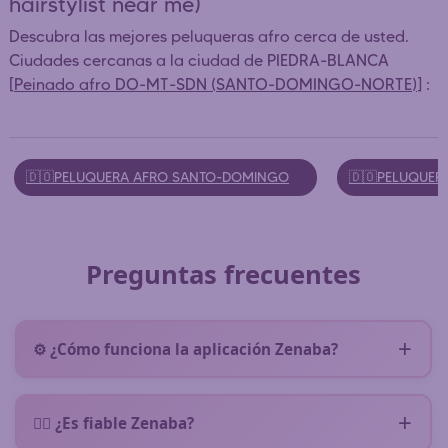
hairstylist near me)
Descubra las mejores peluqueras afro cerca de usted.
Ciudades cercanas a la ciudad de PIEDRA-BLANCA
[
Peinado afro DO-MT-SDN (SANTO-DOMINGO-NORTE)
] :
🇩🇴PELUQUERA AFRO SANTO-DOMINGO
🇩🇴PELUQUER
Preguntas frecuentes
⚙️ ¿Cómo funciona la aplicación Zenaba?
Zenaba te pone en contacto con peluqueras afro
cerca de ti. Rellenas (
sin compromiso
) un breve
👌🏿 ¿Es fiable Zenaba?
formulario describiendo tu necesidad y la solicitud