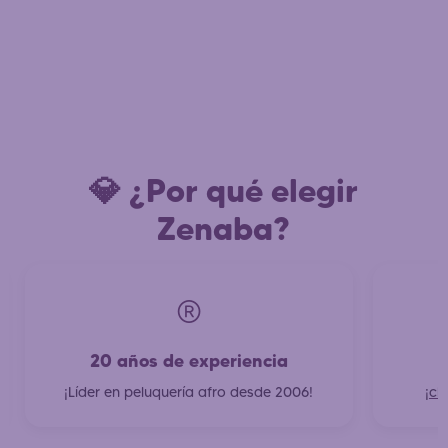
💎 ¿Por qué elegir
Zenaba?
®️
20 años de experiencia
¡Líder en peluquería afro desde 2006!
¡cl