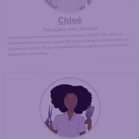
Chloé
Peluquera Afro Zenaba
Peluquera experimentada especializada en cabello afro, ofrezco
diferentes estilos: trenzas, tejidos, técnicas crochet así como creación
de pelucas únicas. Pongo mi experiencia a tu servicio para peinados
elegantes y duraderos.