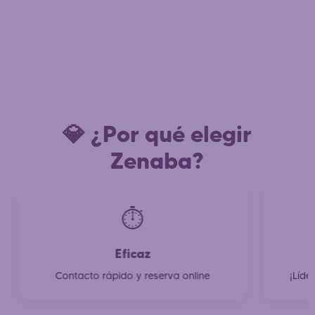
💎 ¿Por qué elegir
Zenaba?
⏱️
Eficaz
2
Contacto rápido y reserva online
¡Líde