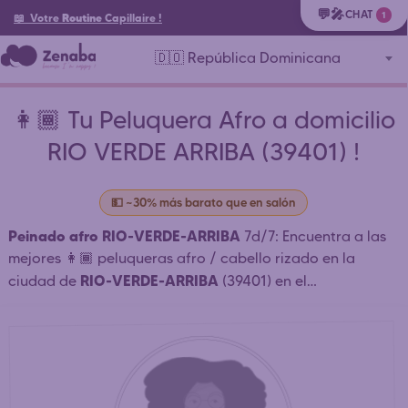
💬🎤
CHAT
1
📖 Votre
Routine
Capillaire
!
🇩🇴 República Dominicana
👩🏾 Tu Peluquera Afro a domicilio
RIO VERDE ARRIBA (39401) !
💵 ~30% más barato que en salón
Peinado afro RIO-VERDE-ARRIBA
7d/7: Encuentra a las
mejores 👩🏾 peluqueras afro / cabello rizado en la
RIO-VERDE-ARRIBA
ciudad de
(39401) en el
DO-CN-SA SANTIAGO-DE-LOS-
departamento de
CABALLEROS
CIBAO-NORTE
(
) y alrededores que peinan
a domicilio o en salón: trenzas africanas, tejido,
dreadlocks RIO-VERDE-ARRIBA . ⏱️ Contacto rápido.
Reserva simple y rápida. Reserva tu cita online 24h/24.