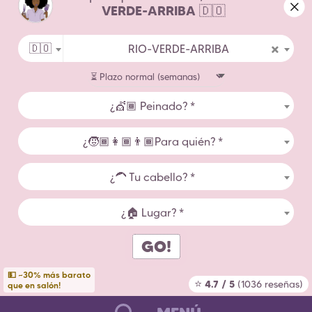
lo hay, y ampliar ligeramente tu zona geográfica.
Sobre Nosotros
VERDE-ARRIBA
🇩🇴
Contáctanos
×
🇩🇴
RIO-VERDE-ARRIBA
Condiciones de Uso
Aviso Legal
¿💇🏾 Peinado? *
Peluqueras por Ciudad
¿🧒🏾👩🏾👨🏾Para quién? *
Estadísticas de Peinados Afro
¿🦱 Tu cabello? *
Países
¿🏠 Lugar? *
GO!
Copyright Zenaba 2026
💵 ~30% más barato
⭐
4.7 / 5
(1036 reseñas)
que en salón!